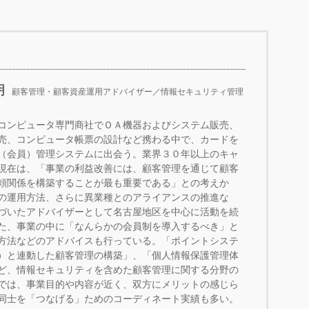
明
顧客管理・顧客資産運用アドバイザー／情報セキュリティ管理
コンピュータ専門商社でＯＡ機器およびシステム販売、
売、コンピュータ帳票の設計など携わる中で、カードを
（会員）管理システムに出会う。業界３０年以上のキャ
現在は、「事業の利益改善には、顧客管理を通じて顧客
頼関係を構築することが最も重要である」との考えか
の運用方法、さらに異業種とのアライアンスの推進な
づいたアドバイザーとして名古屋地区を中心に活動を続
た、事業の中に「なんらかの会員制を導入するべき」と
方法などのアドバイスも行っている。「ポイントシステ
）と連動した顧客管理の構築」、「個人情報保護管理体
ど、情報セキュリティを含めた顧客管理に関する分野の
では、事業目的や内容が近く、双方にメリットの感じら
同士を「つなげる」ためのコーディネート実績も多い。