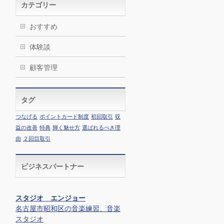
カテゴリー
おすすめ
体験談
顧客管理
タグ
つなげる
ポイントカード制度
初回取引
収
益の改善
特典
輝く魅せ方
選ばれるべき理
由
２回目取引
ビジネスパートナー
スタジオ エンジョー
名古屋市昭和区の音楽練習、音楽
スタジオ