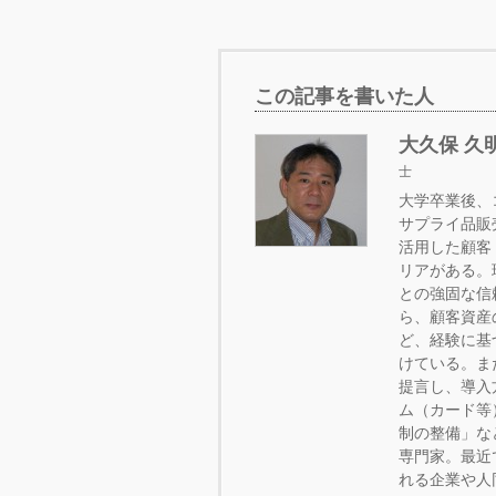
この記事を書いた人
大久保 久
士
大学卒業後、
サプライ品販
活用した顧客
リアがある。
との強固な信
ら、顧客資産
ど、経験に基
けている。ま
提言し、導入
ム（カード等
制の整備」な
専門家。最近
れる企業や人