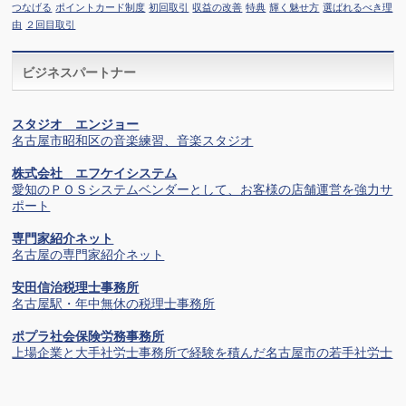
つなげる
ポイントカード制度
初回取引
収益の改善
特典
輝く魅せ方
選ばれるべき理
由
２回目取引
ビジネスパートナー
スタジオ エンジョー
名古屋市昭和区の音楽練習、音楽スタジオ
株式会社 エフケイシステム
愛知のＰＯＳシステムベンダーとして、お客様の店舗運営を強力サ
ポート
専門家紹介ネット
名古屋の専門家紹介ネット
安田信治税理士事務所
名古屋駅・年中無休の税理士事務所
ポプラ社会保険労務事務所
上場企業と大手社労士事務所で経験を積んだ名古屋市の若手社労士