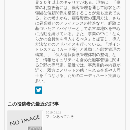
界３０年以上のキャリアがある。現在は、「事
業の利益改善には、顧客管理を通じて顧客との
強固な信頼関係を構築することが最も重要であ
る」との考えから、顧客資産の運用方法、さら
に異業種とのアライアンスの推進など、経験に
基づいたアドバイザーとして名古屋地区を中心
に活動を続けている。また、事業の中に「なん
らかの会員制を導入するべき」と提言し、導入
方法などのアドバイスも行っている。「ポイン
トシステム（カード等）と連動した顧客管理の
構築」、「個人情報保護管理体制の整備」な
ど、情報セキュリティを含めた顧客管理に関す
る分野の専門家。最近では、事業目的や内容が
近く、双方にメリットの感じられる企業や人同
士を「つなげる」ためのコーディネート実績も
多い。
この投稿者の最近の記事
2019.01.11
ファンあってこそ
顧客管理