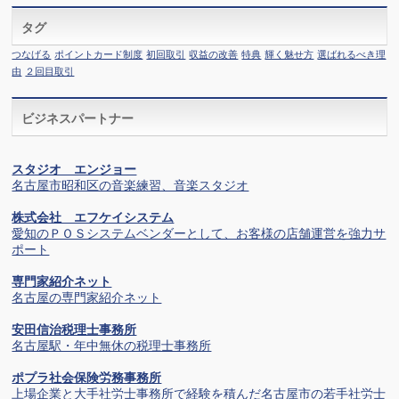
タグ
つなげる
ポイントカード制度
初回取引
収益の改善
特典
輝く魅せ方
選ばれるべき理
由
２回目取引
ビジネスパートナー
スタジオ エンジョー
名古屋市昭和区の音楽練習、音楽スタジオ
株式会社 エフケイシステム
愛知のＰＯＳシステムベンダーとして、お客様の店舗運営を強力サ
ポート
専門家紹介ネット
名古屋の専門家紹介ネット
安田信治税理士事務所
名古屋駅・年中無休の税理士事務所
ポプラ社会保険労務事務所
上場企業と大手社労士事務所で経験を積んだ名古屋市の若手社労士