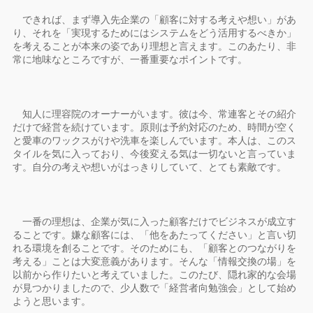
できれば、まず導入先企業の「顧客に対する考えや想い」があ
り、それを「実現するためにはシステムをどう活用するべきか」
を考えることが本来の姿であり理想と言えます。このあたり、非
常に地味なところですが、一番重要なポイントです。
知人に理容院のオーナーがいます。彼は今、常連客とその紹介
だけで経営を続けています。原則は予約対応のため、時間が空く
と愛車のワックスがけや洗車を楽しんでいます。本人は、このス
タイルを気に入っており、今後変える気は一切ないと言っていま
す。自分の考えや想いがはっきりしていて、とても素敵です。
一番の理想は、企業が気に入った顧客だけでビジネスが成立す
ることです。嫌な顧客には、「他をあたってください」と言い切
れる環境を創ることです。そのためにも、「顧客とのつながりを
考える」ことは大変意義があります。そんな「情報交換の場」を
以前から作りたいと考えていました。このたび、隠れ家的な会場
が見つかりましたので、少人数で「経営者向勉強会」として始め
ようと思います。