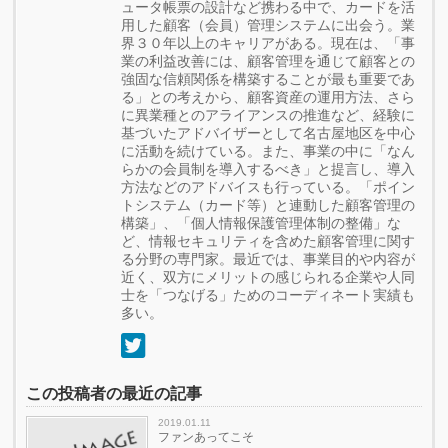
ュータ帳票の設計など携わる中で、カードを活
用した顧客（会員）管理システムに出会う。業
界３０年以上のキャリアがある。現在は、「事
業の利益改善には、顧客管理を通じて顧客との
強固な信頼関係を構築することが最も重要であ
る」との考えから、顧客資産の運用方法、さら
に異業種とのアライアンスの推進など、経験に
基づいたアドバイザーとして名古屋地区を中心
に活動を続けている。また、事業の中に「なん
らかの会員制を導入するべき」と提言し、導入
方法などのアドバイスも行っている。「ポイン
トシステム（カード等）と連動した顧客管理の
構築」、「個人情報保護管理体制の整備」な
ど、情報セキュリティを含めた顧客管理に関す
る分野の専門家。最近では、事業目的や内容が
近く、双方にメリットの感じられる企業や人同
士を「つなげる」ためのコーディネート実績も
多い。
この投稿者の最近の記事
2019.01.11
ファンあってこそ