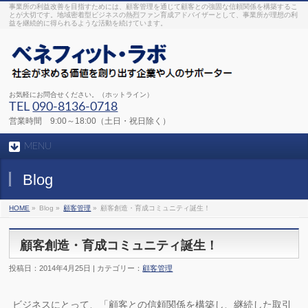
事業所の利益改善を目指すためには、顧客管理を通じて顧客との強固な信頼関係を構築するこ
とが大切です。地域密着型ビジネスの熱烈ファン育成アドバイザーとして、事業所が理想の利
益を継続的に得られるような活動を続けています。
お気軽にお問合せください。（ホットライン）
TEL
090-8136-0718
営業時間 9:00～18:00（土日・祝日除く）
MENU
Blog
HOME
»
Blog »
顧客管理
»
顧客創造・育成コミュニティ誕生！
顧客創造・育成コミュニティ誕生！
投稿日：2014年4月25日 | カテゴリー：
顧客管理
ビジネスにとって、「顧客との信頼関係を構築し、継続した取引