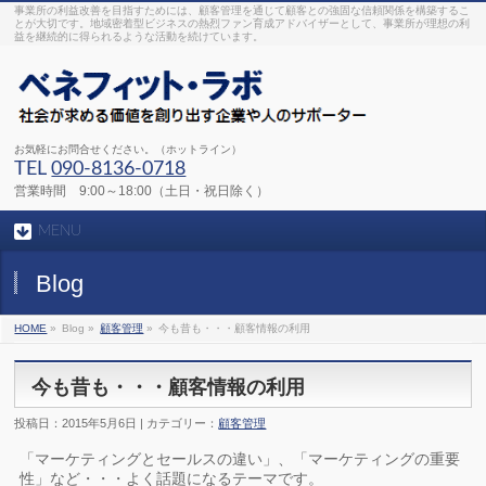
事業所の利益改善を目指すためには、顧客管理を通じて顧客との強固な信頼関係を構築するこ
とが大切です。地域密着型ビジネスの熱烈ファン育成アドバイザーとして、事業所が理想の利
益を継続的に得られるような活動を続けています。
お気軽にお問合せください。（ホットライン）
TEL
090-8136-0718
営業時間 9:00～18:00（土日・祝日除く）
MENU
Blog
HOME
»
Blog »
顧客管理
»
今も昔も・・・顧客情報の利用
今も昔も・・・顧客情報の利用
投稿日：2015年5月6日 | カテゴリー：
顧客管理
「マーケティングとセールスの違い」、「マーケティングの重要
性」など・・・よく話題になるテーマです。