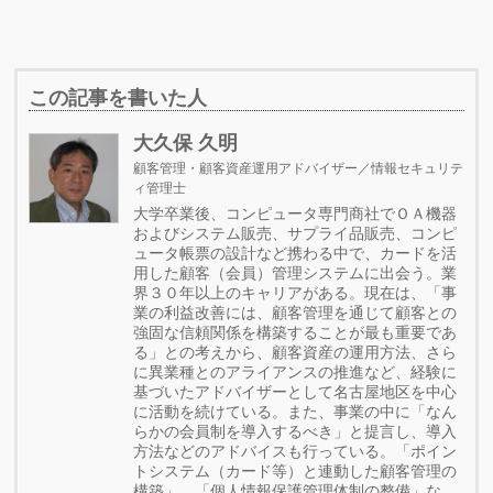
この記事を書いた人
大久保 久明
顧客管理・顧客資産運用アドバイザー／情報セキュリテ
ィ管理士
大学卒業後、コンピュータ専門商社でＯＡ機器
およびシステム販売、サプライ品販売、コンピ
ュータ帳票の設計など携わる中で、カードを活
用した顧客（会員）管理システムに出会う。業
界３０年以上のキャリアがある。現在は、「事
業の利益改善には、顧客管理を通じて顧客との
強固な信頼関係を構築することが最も重要であ
る」との考えから、顧客資産の運用方法、さら
に異業種とのアライアンスの推進など、経験に
基づいたアドバイザーとして名古屋地区を中心
に活動を続けている。また、事業の中に「なん
らかの会員制を導入するべき」と提言し、導入
方法などのアドバイスも行っている。「ポイン
トシステム（カード等）と連動した顧客管理の
構築」、「個人情報保護管理体制の整備」な