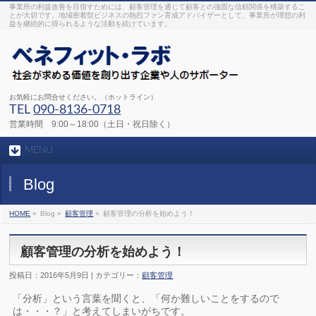
事業所の利益改善を目指すためには、顧客管理を通じて顧客との強固な信頼関係を構築するこ
とが大切です。地域密着型ビジネスの熱烈ファン育成アドバイザーとして、事業所が理想の利
益を継続的に得られるような活動を続けています。
お気軽にお問合せください。（ホットライン）
TEL
090-8136-0718
営業時間 9:00～18:00（土日・祝日除く）
MENU
Blog
HOME
»
Blog »
顧客管理
»
顧客管理の分析を始めよう！
顧客管理の分析を始めよう！
投稿日：2016年5月9日 | カテゴリー：
顧客管理
「分析」という言葉を聞くと、「何か難しいことをするので
は・・・？」と考えてしまいがちです。