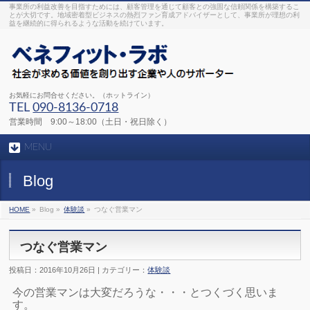
事業所の利益改善を目指すためには、顧客管理を通じて顧客との強固な信頼関係を構築するこ
とが大切です。地域密着型ビジネスの熱烈ファン育成アドバイザーとして、事業所が理想の利
益を継続的に得られるような活動を続けています。
お気軽にお問合せください。（ホットライン）
TEL
090-8136-0718
営業時間 9:00～18:00（土日・祝日除く）
MENU
Blog
HOME
»
Blog »
体験談
»
つなぐ営業マン
つなぐ営業マン
投稿日：2016年10月26日 | カテゴリー：
体験談
今の営業マンは大変だろうな・・・とつくづく思いま
す。