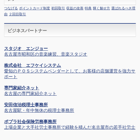
つなげる
ポイントカード制度
初回取引
収益の改善
特典
輝く魅せ方
選ばれるべき理
由
２回目取引
ビジネスパートナー
スタジオ エンジョー
名古屋市昭和区の音楽練習、音楽スタジオ
株式会社 エフケイシステム
愛知のＰＯＳシステムベンダーとして、お客様の店舗運営を強力サ
ポート
専門家紹介ネット
名古屋の専門家紹介ネット
安田信治税理士事務所
名古屋駅・年中無休の税理士事務所
ポプラ社会保険労務事務所
上場企業と大手社労士事務所で経験を積んだ名古屋市の若手社労士