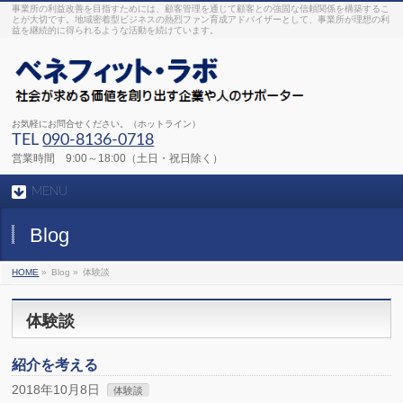
事業所の利益改善を目指すためには、顧客管理を通じて顧客との強固な信頼関係を構築するこ
とが大切です。地域密着型ビジネスの熱烈ファン育成アドバイザーとして、事業所が理想の利
益を継続的に得られるような活動を続けています。
お気軽にお問合せください。（ホットライン）
TEL
090-8136-0718
営業時間 9:00～18:00（土日・祝日除く）
MENU
Blog
HOME
»
Blog »
体験談
体験談
紹介を考える
2018年10月8日
体験談