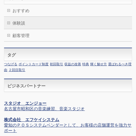
おすすめ
体験談
顧客管理
タグ
つなげる
ポイントカード制度
初回取引
収益の改善
特典
輝く魅せ方
選ばれるべき理
由
２回目取引
ビジネスパートナー
スタジオ エンジョー
名古屋市昭和区の音楽練習、音楽スタジオ
株式会社 エフケイシステム
愛知のＰＯＳシステムベンダーとして、お客様の店舗運営を強力サ
ポート