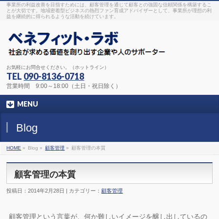
事業所の利益改善を目指すためには、顧客管理を通じて顧客との強固な信頼関係を構築するこ
とが大切です。地域密着型ビジネスの熱烈ファン育成アドバイザーとして、事業所が理想の利
益を継続的に得られるような活動を続けています。
お気軽にお問合せください。（ホットライン）
TEL
090-8136-0718
営業時間 9:00～18:00（土日・祝日除く）
MENU
Blog
HOME
»
Blog »
顧客管理
»
顧客管理の本質
顧客管理の本質
投稿日：2014年2月28日 | カテゴリー：
顧客管理
顧客管理という言葉が、何か難しいイメージを醸し出しているの