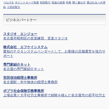
つなげる
ポイントカード制度
初回取引
収益の改善
特典
輝く魅せ方
選ばれるべき理
由
２回目取引
ビジネスパートナー
スタジオ エンジョー
名古屋市昭和区の音楽練習、音楽スタジオ
株式会社 エフケイシステム
愛知のＰＯＳシステムベンダーとして、お客様の店舗運営を強力サ
ポート
専門家紹介ネット
名古屋の専門家紹介ネット
安田信治税理士事務所
名古屋駅・年中無休の税理士事務所
ポプラ社会保険労務事務所
上場企業と大手社労士事務所で経験を積んだ名古屋市の若手社労士