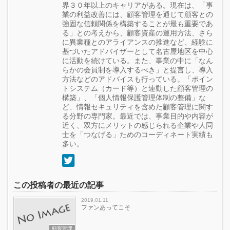
界３０年以上のキャリアがある。現在は、「事
業の利益改善には、顧客管理を通じて顧客との
強固な信頼関係を構築することが最も重要であ
る」との考えから、顧客資産の運用方法、さら
に異業種とのアライアンスの推進など、経験に
基づいたアドバイザーとして名古屋地区を中心
に活動を続けている。また、事業の中に「なん
らかの会員制を導入するべき」と提言し、導入
方法などのアドバイスも行っている。「ポイン
トシステム（カード等）と連動した顧客管理の
構築」、「個人情報保護管理体制の整備」な
ど、情報セキュリティを含めた顧客管理に関す
る分野の専門家。最近では、事業目的や内容が
近く、双方にメリットの感じられる企業や人同
士を「つなげる」ためのコーディネート実績も
多い。
この投稿者の最近の記事
2019.01.11
ファンあってこそ
顧客管理