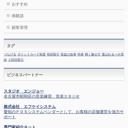
おすすめ
体験談
顧客管理
タグ
つなげる
ポイントカード制度
初回取引
収益の改善
特典
輝く魅せ方
選ばれるべき理
由
２回目取引
ビジネスパートナー
スタジオ エンジョー
名古屋市昭和区の音楽練習、音楽スタジオ
株式会社 エフケイシステム
愛知のＰＯＳシステムベンダーとして、お客様の店舗運営を強力サ
ポート
専門家紹介ネット