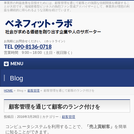
事業所の利益改善を目指すためには、顧客管理を通じて顧客との強固な信頼関係を構築するこ
とが大切です。地域密着型ビジネスの熱烈ファン育成アドバイザーとして、事業所が理想の利
益を継続的に得られるような活動を続けています。
お気軽にお問合せください。（ホットライン）
TEL
090-8136-0718
営業時間 9:00～18:00（土日・祝日除く）
MENU
Blog
HOME
»
Blog »
顧客管理
»
顧客管理を通じて顧客のランク付けを
顧客管理を通じて顧客のランク付けを
投稿日：2016年3月28日 | カテゴリー：
顧客管理
コンピュータシステムを利用することで、
「売上貢献客」
を簡単
に知ることができます。