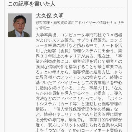
この記事を書いた人
大久保 久明
顧客管理・顧客資産運用アドバイザー／情報セキュリテ
ィ管理士
大学卒業後、コンピュータ専門商社でＯＡ機器
およびシステム販売、サプライ品販売、コンピ
ュータ帳票の設計など携わる中で、カードを活
用した顧客（会員）管理システムに出会う。業
界３０年以上のキャリアがある。現在は、「事
業の利益改善には、顧客管理を通じて顧客との
強固な信頼関係を構築することが最も重要であ
る」との考えから、顧客資産の運用方法、さら
に異業種とのアライアンスの推進など、経験に
基づいたアドバイザーとして名古屋地区を中心
に活動を続けている。また、事業の中に「なん
らかの会員制を導入するべき」と提言し、導入
方法などのアドバイスも行っている。「ポイン
トシステム（カード等）と連動した顧客管理の
構築」、「個人情報保護管理体制の整備」な
ど、情報セキュリティを含めた顧客管理に関す
る分野の専門家。最近では、事業目的や内容が
近く、双方にメリットの感じられる企業や人同
士を「つなげる」ためのコーディネート実績も