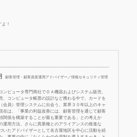
すよ！
明
顧客管理・顧客資産運用アドバイザー／情報セキュリティ管理
コンピュータ専門商社でＯＡ機器およびシステム販売、
売、コンピュータ帳票の設計など携わる中で、カードを
（会員）管理システムに出会う。業界３０年以上のキャ
現在は、「事業の利益改善には、顧客管理を通じて顧客
頼関係を構築することが最も重要である」との考えか
の運用方法、さらに異業種とのアライアンスの推進な
づいたアドバイザーとして名古屋地区を中心に活動を続
た、事業の中に「なんらかの会員制を導入するべき」と