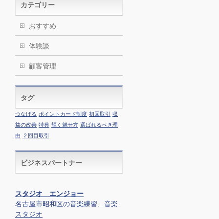
カテゴリー
おすすめ
体験談
顧客管理
タグ
つなげる
ポイントカード制度
初回取引
収
益の改善
特典
輝く魅せ方
選ばれるべき理
由
２回目取引
ビジネスパートナー
スタジオ エンジョー
名古屋市昭和区の音楽練習、音楽
スタジオ