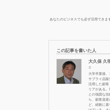
あなたのビジネスでも必ず活用できま
この記事を書いた人
大久保 久
士
大学卒業後、
サプライ品販
活用した顧客
リアがある。
との強固な信
ら、顧客資産
ど、経験に基
けている。ま