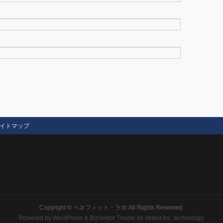
イトマップ
Copyright ©
ベネフィット・ラボ
All Rights Reserved.
Powered by
WordPress
&
BizVektor Theme
by
Vektor,Inc.
technology.