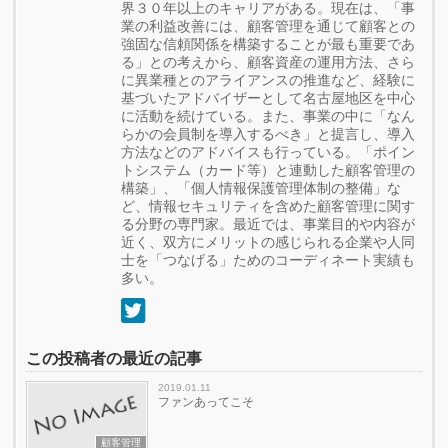
界３０年以上のキャリアがある。現在は、「事
業の利益改善には、顧客管理を通じて顧客との
強固な信頼関係を構築することが最も重要であ
る」との考えから、顧客資産の運用方法、さら
に異業種とのアライアンスの推進など、経験に
基づいたアドバイザーとして名古屋地区を中心
に活動を続けている。また、事業の中に「なん
らかの会員制を導入するべき」と提言し、導入
方法などのアドバイスも行っている。「ポイン
トシステム（カード等）と連動した顧客管理の
構築」、「個人情報保護管理体制の整備」な
ど、情報セキュリティを含めた顧客管理に関す
る分野の専門家。最近では、事業目的や内容が
近く、双方にメリットの感じられる企業や人同
士を「つなげる」ためのコーディネート実績も
多い。
この投稿者の最近の記事
2019.01.11
ファンあってこそ
顧客管理