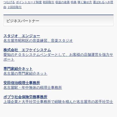
つなげる
ポイントカード制度
初回取引
収益の改善
特典
輝く魅せ方
選ばれるべき理
由
２回目取引
ビジネスパートナー
スタジオ エンジョー
名古屋市昭和区の音楽練習、音楽スタジオ
株式会社 エフケイシステム
愛知のＰＯＳシステムベンダーとして、お客様の店舗運営を強力サ
ポート
専門家紹介ネット
名古屋の専門家紹介ネット
安田信治税理士事務所
名古屋駅・年中無休の税理士事務所
ポプラ社会保険労務事務所
上場企業と大手社労士事務所で経験を積んだ名古屋市の若手社労士