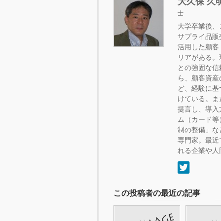
大久保 久
士
大学卒業後、
サプライ品販
活用した顧客
リアがある。
との強固な信
ら、顧客資産
ど、経験に基
けている。ま
提言し、導入
ム（カード等
制の整備」な
専門家。最近
れる企業や人
この投稿者の最近の記事