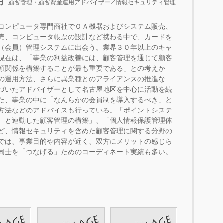
明
顧客管理・顧客資産運用アドバイザー／情報セキュリティ管理
コンピュータ専門商社でＯＡ機器およびシステム販売、
売、コンピュータ帳票の設計など携わる中で、カードを
（会員）管理システムに出会う。業界３０年以上のキャ
現在は、「事業の利益改善には、顧客管理を通じて顧客
頼関係を構築することが最も重要である」との考えか
の運用方法、さらに異業種とのアライアンスの推進な
づいたアドバイザーとして名古屋地区を中心に活動を続
た、事業の中に「なんらかの会員制を導入するべき」と
方法などのアドバイスも行っている。「ポイントシステ
）と連動した顧客管理の構築」、「個人情報保護管理体
ど、情報セキュリティを含めた顧客管理に関する分野の
では、事業目的や内容が近く、双方にメリットの感じら
同士を「つなげる」ためのコーディネート実績も多い。