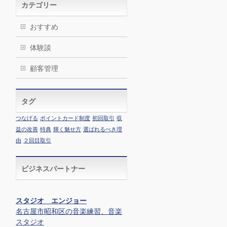
カテゴリー
おすすめ
体験談
顧客管理
タグ
つなげる
ポイントカード制度
初回取引
収
益の改善
特典
輝く魅せ方
選ばれるべき理
由
２回目取引
ビジネスパートナー
スタジオ エンジョー
名古屋市昭和区の音楽練習、音楽
スタジオ