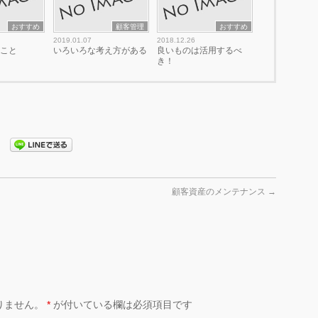
おすすめ
顧客管理
おすすめ
2019.01.07
2018.12.26
ること
いろいろな考え方がある
良いものは活用するべ
き！
顧客資産のメンテナンス
→
りません。
*
が付いている欄は必須項目です